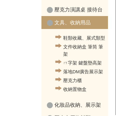
壓克力演講桌 接待台
文具、收納用品
鞋類收藏、展式類型
文件收納盒 筆筒 筆
架
ㄇ字架 鍵盤墊高架
落地DM廣告展示架
壓克力櫃
收納置物盒
化妝品收納、展示架