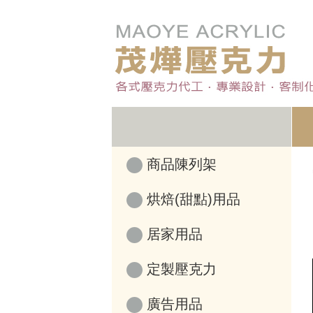
商品陳列架
烘焙(甜點)用品
居家用品
定製壓克力
廣告用品