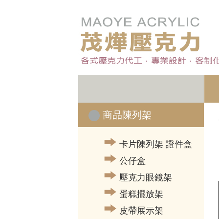
商品陳列架
卡片陳列架 證件盒
公仔盒
壓克力眼鏡架
蛋糕擺放架
皮帶展示架