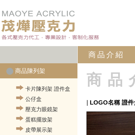
商品介紹
商品陳列架
商品
卡片陳列架 證件盒
公仔盒
|
LOGO名稱 證件
壓克力眼鏡架
蛋糕擺放架
皮帶展示架