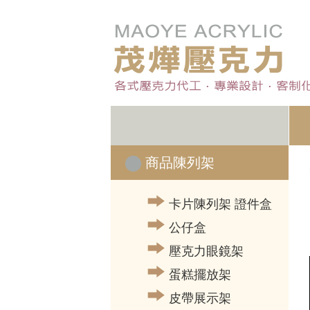
商品陳列架
卡片陳列架 證件盒
公仔盒
壓克力眼鏡架
蛋糕擺放架
皮帶展示架