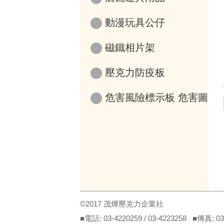
動漫玩具公仔
磁鐵相片架
壓克力防疫板
危害風險標示板 危害圖
示
©2017 茂燁壓克力企業社
■電話: 03-4220259 / 03-4223258 ■傳真: 0