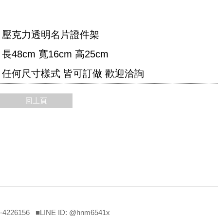
壓克力透明名片證件架
長48cm 寬16cm 高25cm
任何尺寸樣式 皆可訂做 歡迎洽詢
回上頁
3-4226156 ■LINE ID: @hnm6541x