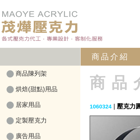
商品介紹
商品陳列架
商品
烘焙(甜點)用品
居家用品
|
壓克力
1060324
定製壓克力
廣告用品