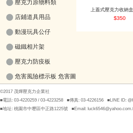
壓克力原物料類
上蓋式壓克力收納盒
店鋪道具用品
$350
動漫玩具公仔
磁鐵相片架
壓克力防疫板
危害風險標示板 危害圖
示
©2017 茂燁壓克力企業社
■電話: 03-4220259 / 03-4223258 ■傳真: 03-4226156 ■LINE ID: 
■地址: 桃園市中壢區中正路1225號 ■Email: luck6546@yahoo.com.tw(