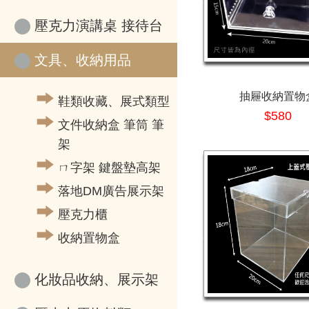
壓克力演講桌 接待台
文具、收納用品
抽屜收納置物
鞋類收藏、展式類型
$580
文件收納盒 筆筒 筆
架
ㄇ字架 鍵盤墊高架
落地DM廣告展示架
壓克力櫃
收納置物盒
化妝品收納、展示架