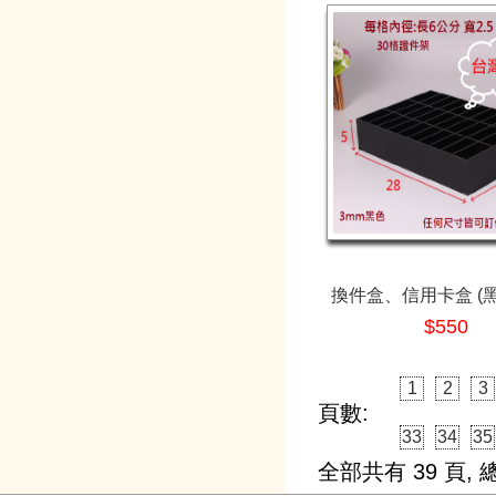
換件盒、信用卡盒 (黑
$550
1
2
3
頁數:
33
34
35
全部共有
39
頁, 